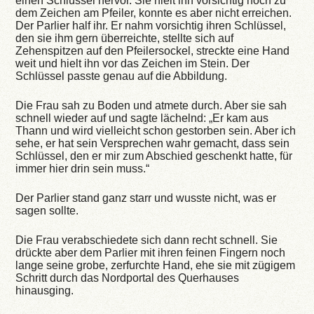
einen Schlüssel hervor. Sie hielt ihn vorsichtig hoch zu
dem Zeichen am Pfeiler, konnte es aber nicht erreichen.
Der Parlier half ihr. Er nahm vorsichtig ihren Schlüssel,
den sie ihm gern überreichte, stellte sich auf
Zehenspitzen auf den Pfeilersockel, streckte eine Hand
weit und hielt ihn vor das Zeichen im Stein. Der
Schlüssel passte genau auf die Abbildung.
Die Frau sah zu Boden und atmete durch. Aber sie sah
schnell wieder auf und sagte lächelnd: „Er kam aus
Thann und wird vielleicht schon gestorben sein. Aber ich
sehe, er hat sein Versprechen wahr gemacht, dass sein
Schlüssel, den er mir zum Abschied geschenkt hatte, für
immer hier drin sein muss.“
Der Parlier stand ganz starr und wusste nicht, was er
sagen sollte.
Die Frau verabschiedete sich dann recht schnell. Sie
drückte aber dem Parlier mit ihren feinen Fingern noch
lange seine grobe, zerfurchte Hand, ehe sie mit zügigem
Schritt durch das Nordportal des Querhauses
hinausging.