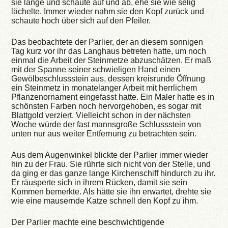
sie lange und schaute auf und ab, ehe sie wie selig
lächelte. Immer wieder nahm sie den Kopf zurück und
schaute hoch über sich auf den Pfeiler.
Das beobachtete der Parlier, der an diesem sonnigen
Tag kurz vor ihr das Langhaus betreten hatte, um noch
einmal die Arbeit der Steinmetze abzuschätzen. Er maß
mit der Spanne seiner schwieligen Hand einen
Gewölbeschlussstein aus, dessen kreisrunde Öffnung
ein Steinmetz in monatelanger Arbeit mit herrlichem
Pflanzenornament eingefasst hatte. Ein Maler hatte es in
schönsten Farben noch hervorgehoben, es sogar mit
Blattgold verziert. Vielleicht schon in der nächsten
Woche würde der fast mannsgroße Schlussstein von
unten nur aus weiter Entfernung zu betrachten sein.
Aus dem Augenwinkel blickte der Parlier immer wieder
hin zu der Frau. Sie rührte sich nicht von der Stelle, und
da ging er das ganze lange Kirchenschiff hindurch zu ihr.
Er räusperte sich in ihrem Rücken, damit sie sein
Kommen bemerkte. Als hätte sie ihn erwartet, drehte sie
wie eine mausernde Katze schnell den Kopf zu ihm.
Der Parlier machte eine beschwichtigende