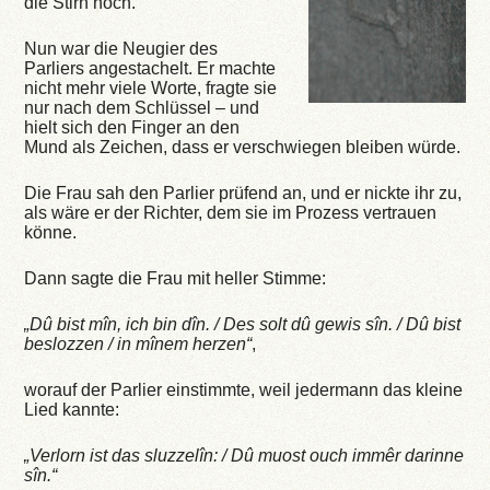
die Stirn hoch.
Nun war die Neugier des
Parliers angestachelt. Er machte
nicht mehr viele Worte, fragte sie
nur nach dem Schlüssel – und
hielt sich den Finger an den
Mund als Zeichen, dass er verschwiegen bleiben würde.
Die Frau sah den Parlier prüfend an, und er nickte ihr zu,
als wäre er der Richter, dem sie im Prozess vertrauen
könne.
Dann sagte die Frau mit heller Stimme:
„Dû bist mîn, ich bin dîn. / Des solt dû gewis sîn. / Dû bist
beslozzen / in mînem herzen“
,
worauf der Parlier einstimmte, weil jedermann das kleine
Lied kannte:
„Verlorn ist das sluzzelîn: / Dû muost ouch immêr darinne
sîn.“