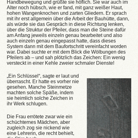
Handbewegung und grüßte sie höflich. Sie war auch im
Alter noch hübsch, wie er fand, mit ganz weißer Haut,
hohen Wangenknochen und zarten Gliedern. Er sprach
mit ihr erst allgemein über die Arbeit der Bauhütte, dann,
als würde sie das Gespräch in diese Richtung lenken,
über die Struktur der Pfeiler, dass man die Steine dafür
am Anfang jeweils einzeln genau bearbeitet und also
auch einzeln genau eingepasst hatte, dass dieses
System dann mit dem Baufortschritt vereinfacht worden
war. Dabei suchte er mit dem Blick die Wölbungen des
Pfeilers ab – und sah plötzlich das Zeichen: Ein wenig
versteckt in einer Kehle zweier schmaler Dienste!
„Ein Schlüssel“, sagte er laut und
überrascht. Er hatte es vorher nie
gesehen. Manche Steinmetze
machten solche Späße, indem
sie heimlich solche Zeichen in
ihr Werk schlugen.
Die Frau errötete zwar wie ein
schüchternes Mädchen, aber
zugleich zog sie nickend wie
eine Lehrerin, die recht behielt,