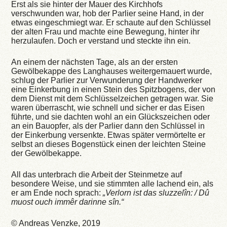
Erst als sie hinter der Mauer des Kirchhofs
verschwunden war, hob der Parlier seine Hand, in der
etwas eingeschmiegt war. Er schaute auf den Schlüssel
der alten Frau und machte eine Bewegung, hinter ihr
herzulaufen. Doch er verstand und steckte ihn ein.
An einem der nächsten Tage, als an der ersten
Gewölbekappe des Langhauses weitergemauert wurde,
schlug der Parlier zur Verwunderung der Handwerker
eine Einkerbung in einen Stein des Spitzbogens, der von
dem Dienst mit dem Schlüsselzeichen getragen war. Sie
waren überrascht, wie schnell und sicher er das Eisen
führte, und sie dachten wohl an ein Glückszeichen oder
an ein Bauopfer‚ als der Parlier dann den Schlüssel in
der Einkerbung versenkte. Etwas später vermörtelte er
selbst an dieses Bogenstück einen der leichten Steine
der Gewölbekappe.
All das unterbrach die Arbeit der Steinmetze auf
besondere Weise, und sie stimmten alle lachend ein, als
er am Ende noch sprach:
„Verlorn ist das sluzzelîn: / Dû
muost ouch immêr darinne sîn.“
© Andreas Venzke, 2019