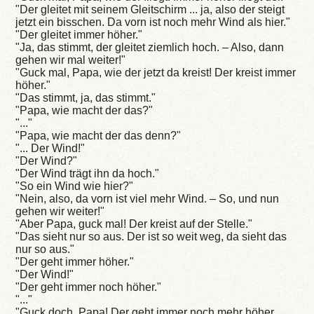
"Der gleitet mit seinem Gleitschirm ... ja, also der steigt
jetzt ein bisschen. Da vorn ist noch mehr Wind als hier."
"Der gleitet immer höher."
"Ja, das stimmt, der gleitet ziemlich hoch. – Also, dann
gehen wir mal weiter!"
"Guck mal, Papa, wie der jetzt da kreist! Der kreist immer
höher."
"Das stimmt, ja, das stimmt."
"Papa, wie macht der das?"
"..."
"Papa, wie macht der das denn?"
"... Der Wind!"
"Der Wind?"
"Der Wind trägt ihn da hoch."
"So ein Wind wie hier?"
"Nein, also, da vorn ist viel mehr Wind. – So, und nun
gehen wir weiter!"
"Aber Papa, guck mal! Der kreist auf der Stelle."
"Das sieht nur so aus. Der ist so weit weg, da sieht das
nur so aus."
"Der geht immer höher."
"Der Wind!"
"Der geht immer noch höher."
"..."
"Guck doch, Papa! Der geht immer noch mehr höher.