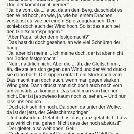
Und der kommt nicht hierher."
"Ja, da vorn, da ..., also, da an dem Berg, da schiebt es
den Wind hoch, so wie, ja, wie bei einem Drachen,
verstehst du, wie bei einem Spielzeugdrachen. Den
schiebt doch auch der Wind hoch. So ist das auch bei
den Gleitschirmspringern."
"Aber Papa, ist der denn festgemacht?"
"Das hast du doch gesehen, an wie viel Schnüren der
hängt."
"Ja, aber ich meine ... ich meine doch, der ist aber nicht
am Boden festgemacht."
"Nein, natürlich nicht. Aber die ... äh, die Gleitschirm–,
äh, die stellen sich gegen den Wind und der Wind drückt
sie dann hoch. Die kippen einfach ein Stück nach vorn.
Das macht man doch auch, wenn man gegen starken
Wind geht. Dann drückt man sich doch auch nach vorn
um vorwärts zu kommen. Das sieht man von hier nur
nicht. Der ist ja sowieso kaum noch zu sehen. – Und nun
lass uns endlich ..."
"Doch, ich seh ihn noch. Da oben, da unter der Wolke,
da ist der jetzt, der Gleitschirmspringer."
"Und außerdem: Gefährlich ist das, ganz gefährlich. Lass
uns wirklich mal gehen. Nicht dass der noch abstürzt!"
"Der gleitet ja so weit oben! Geil!"
"Guck mal, mein Sohn! Da unten vor dem Wald! Da ist