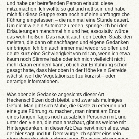
und habe der betreffenden Person erlaubt, diese
mitzumachen. Ich wollte so gut und nett sein und habe
mich für diese Gruppe extra noch auf eine umfangreiche
Führung eingelassen – die nun mal eine Stunde dauert.
Um nicht wie ein Automat zu reden, springe ich bei den
Erläuterungen manchmal hin und her, assoziativ, würde
das wohl heißen. Das macht auch den Leuten Spaß, den
meisten, die dann oft nachfragen und eigene Gedanken
einbringen. Ich bin auch immer mal wieder so offen und
deute kurz eine Schwierigkeit von mir an, wenn ich etwa
kaum noch Stimme habe oder ich mich vielleicht nicht
mehr daran erinnern kann, ob ich zur Einführung schon
gesagt hatte, dass hier oben in der Höhe kein Getreide
wächst, weil die Vegetationszeit zu kurz ist – oder
derartige Informationen.
Was aber als Gedanke angesichts dieser Art
Heckenschützen doch bleibt, und zwar als mulmiges
Gefühl: Man gibt sich Mühe, die Gäste zu erfreuen und
eine gute Führung zu machen, man nimmt am Ende
eines langen Tages noch zusätzlich Personen mit, und
unter den vielen, die man anschaut, gibt es welche mit
Hintergedanken, in dieser Art: Das nervt mich alles, was
der hier sagt und tut. Dem würge ich später eins rein –