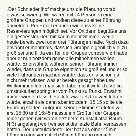
„Der Schniederlihof machte uns die Planung vorab
etwas schwierig. Wir waren mit 14 Personen eine
größere Gruppen und wollten diese zu einer Führung
anmelden. Per Email erfuhren wir, dass keine
Reservierungen möglich sei. Vor Ort dann begrüßte uns
ein gestresster Herr mit kaum mehr Stimme, weil er
heute bereits zwei oder drei Führungen hatte. Noch dazu
erwähnt er mehrmals, dass ich Gruppe eigentlich viel zu
groß sei und !!! Ja ein Teil der Gruppe vorreserviert habe
aber er nun trotzdem gerne alle mitnehmen wollen
würde. Er erwähnte während seiner Führung immer
wieder, dass die Gruppe eigentlich zu groß sei und er so
viele Führungen machen würde, dass er ja schon gar
nicht mehr wissen was er bereits gesagt habe usw.
Willkommen fühlt man sich dabei nicht wirklich. Völlig
umstrukturiert springt er vom Punkt zu Punkt. Erwähnt
immer wieder dass diese Info zwar jetzt zu weit führen
würde, erzählt sie dann aber trotzdem. 15:15 sollte die
Führung starten. Aufgrund seiner Stimme starteten wir
erst 15:30 und 16:45 musste ein Großteil der Gruppe
leider gehen (wir waren erst beim Kuhstall also Raum
Nr3) angelangt weil wir sonst die letzte Bahn verpassen
hätten. Der unstrukturierte Herr hat aus einer 45min
Führung eine vermutlich 90min Führung gemacht,