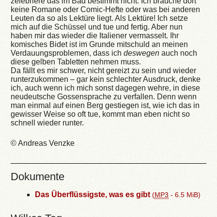
zelebriere das im Bad bestimmt nicht. Ich brauche dort
keine Romane oder Comic-Hefte oder was bei anderen
Leuten da so als Lektüre liegt. Als Lektüre! Ich setze
mich auf die Schüssel und tue und fertig. Aber nun
haben mir das wieder die Italiener vermasselt. Ihr
komisches Bidet ist im Grunde mitschuld an meinen
Verdauungsproblemen, dass ich
deswegen
auch noch
diese gelben Tabletten nehmen muss.
Da fällt es mir schwer, nicht gereizt zu sein und wieder
runterzukommen – gar kein schlechter Ausdruck, denke
ich, auch wenn ich mich sonst dagegen wehre, in diese
neudeutsche Gossensprache zu verfallen. Denn wenn
man einmal auf einen Berg gestiegen ist, wie ich das in
gewisser Weise so oft tue, kommt man eben nicht so
schnell wieder runter.
© Andreas Venzke
Dokumente
Das Überflüssigste, was es gibt
(
MP3
-
6.5 MiB
)