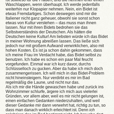
Waschlappen, wenn überhaupt. Ich werde jedenfalls
weiterhin nur Klopapier nehmen. Nein, ein Bidet ist
etwas Fremdartiges. Schon deswegen sind mir die
Italiener nicht ganz geheuer, obwohl sie sonst schon
etwas von Kultur verstehen – das muss man ihnen
lassen. Nur mit ihren Bidets bedrohen sie das
Selbstverständnis der Deutschen. Als hätten die
Deutschen keine Kultur! Am liebsten würde ich das Bidet
in meiner Wohnung abreißen lassen. Das ließe sich
jedoch nur mit großem Aufwand verwirklichen, also mit
hohen Kosten. Es ist ja schon dahin gekommen, dass
ich meine Frau im Verdacht habe, das Bidet selbst zu
benutzen. Ich habe es schon ein paar Mal feucht
vorgefunden. Einmal war ich kurz davor, durchs
Schlüsselloch zu gucken. Aber da habe ich mich doch
zusammengerissen. Ich will mich in das Bidet-Problem
nicht hineinsteigern. Nur verdirbt es mir im Bad
regelmäßig die Laune, und nicht nur das.
Als ich mir die Hände gewaschen habe und zurück ins
Wohnzimmer schlurfe, ärgere ich mich aus vielerlei
Gründen, vor allem aber, weil es mir nicht gelungen ist,
einen einfachen Gedanken niederzuhalten, und weil
dieser Gedanke mir dann verwehrt hat, richtig zu tun, so
dass man danach wirklich erleichtert ist. Denn
ich