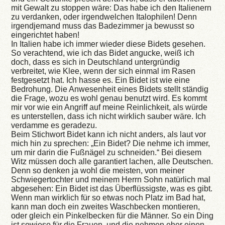
mit Gewalt zu stoppen wäre: Das habe ich den Italienern
zu verdanken, oder irgendwelchen Italophilen! Denn
irgendjemand muss das Badezimmer ja bewusst so
eingerichtet haben!
In Italien habe ich immer wieder diese Bidets gesehen.
So verachtend, wie ich das Bidet angucke, weiß ich
doch, dass es sich in Deutschland untergründig
verbreitet, wie Klee, wenn der sich einmal im Rasen
festgesetzt hat. Ich hasse es. Ein Bidet ist wie eine
Bedrohung. Die Anwesenheit eines Bidets stellt ständig
die Frage, wozu es wohl genau benutzt wird. Es kommt
mir vor wie ein Angriff auf meine Reinlichkeit, als würde
es unterstellen, dass ich nicht wirklich sauber wäre. Ich
verdamme es geradezu.
Beim Stichwort Bidet kann ich nicht anders, als laut vor
mich hin zu sprechen: „Ein Bidet? Die nehme ich immer,
um mir darin die Fußnägel zu schneiden.“ Bei diesem
Witz müssen doch alle garantiert lachen, alle Deutschen.
Denn so denken ja wohl die meisten, von meiner
Schwiegertochter und meinem Herrn Sohn natürlich mal
abgesehen: Ein Bidet ist das Überflüssigste, was es gibt.
Wenn man wirklich für so etwas noch Platz im Bad hat,
kann man doch ein zweites Waschbecken montieren,
oder gleich ein Pinkelbecken für die Männer. So ein Ding
ist sowieso für die Frauen, und die nehmen eher einen