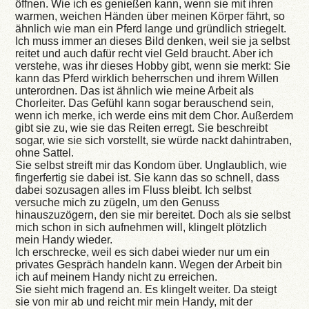
öffnen. Wie ich es genießen kann, wenn sie mit ihren
warmen, weichen Händen über meinen Körper fährt, so
ähnlich wie man ein Pferd lange und gründlich striegelt.
Ich muss immer an dieses Bild denken, weil sie ja selbst
reitet und auch dafür recht viel Geld braucht. Aber ich
verstehe, was ihr dieses Hobby gibt, wenn sie merkt: Sie
kann das Pferd wirklich beherrschen und ihrem Willen
unterordnen. Das ist ähnlich wie meine Arbeit als
Chorleiter. Das Gefühl kann sogar berauschend sein,
wenn ich merke, ich werde eins mit dem Chor. Außerdem
gibt sie zu, wie sie das Reiten erregt. Sie beschreibt
sogar, wie sie sich vorstellt, sie würde nackt dahintraben,
ohne Sattel.
Sie selbst streift mir das Kondom über. Unglaublich, wie
fingerfertig sie dabei ist. Sie kann das so schnell, dass
dabei sozusagen alles im Fluss bleibt. Ich selbst
versuche mich zu zügeln, um den Genuss
hinauszuzögern, den sie mir bereitet. Doch als sie selbst
mich schon in sich aufnehmen will, klingelt plötzlich
mein Handy wieder.
Ich erschrecke, weil es sich dabei wieder nur um ein
privates Gespräch handeln kann. Wegen der Arbeit bin
ich auf meinem Handy nicht zu erreichen.
Sie sieht mich fragend an. Es klingelt weiter. Da steigt
sie von mir ab und reicht mir mein Handy, mit der