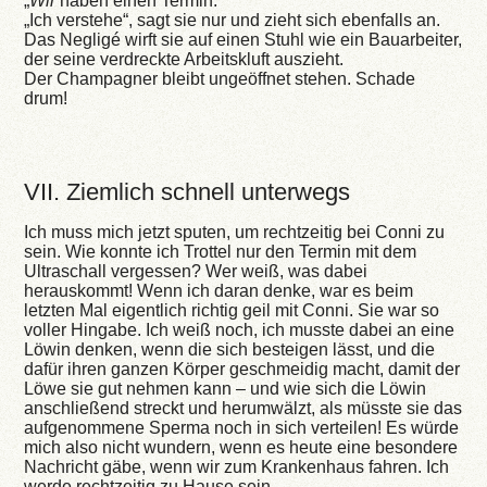
„
Wir
haben einen Termin.“
„Ich verstehe“, sagt sie nur und zieht sich ebenfalls an.
Das Negligé wirft sie auf einen Stuhl wie ein Bauarbeiter,
der seine verdreckte Arbeitskluft auszieht.
Der Champagner bleibt ungeöffnet stehen. Schade
drum!
VII. Ziemlich schnell unterwegs
Ich muss mich jetzt sputen, um rechtzeitig bei Conni zu
sein. Wie konnte ich Trottel nur den Termin mit dem
Ultraschall vergessen? Wer weiß, was dabei
herauskommt! Wenn ich daran denke, war es beim
letzten Mal eigentlich richtig geil mit Conni. Sie war so
voller Hingabe. Ich weiß noch, ich musste dabei an eine
Löwin denken, wenn die sich besteigen lässt, und die
dafür ihren ganzen Körper geschmeidig macht, damit der
Löwe sie gut nehmen kann – und wie sich die Löwin
anschließend streckt und herumwälzt, als müsste sie das
aufgenommene Sperma noch in sich verteilen! Es würde
mich also nicht wundern, wenn es heute eine besondere
Nachricht gäbe, wenn wir zum Krankenhaus fahren. Ich
werde rechtzeitig zu Hause sein.