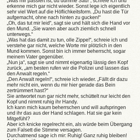
„Was mir passiert ist, du dumme Sau!“, schreie ich und
erkenne mich gar nicht wieder. Sonst lege ich eigentlich
sehr viel Wert auf die Höflichkeitsform. „Du hast die Tür
aufgemacht, ohne nach hinten zu gucken!“
„Oh, das tut mir leid“, sagt sie und hält sich die Hand vor
den Mund. „Sie waren aber auch ziemlich schnell
unterwegs.“
„Was hat das damit zu tun, olle Zippe!“, schreie ich und
verstehe gar nicht, welche Worte mir plötzlich in den
Mund kommen. Sonst bin ich immer beherrscht, sogar
meinem Vater gegenüber.
„Nun ja“, sagt sie und nimmt eigenartig lässig den Kopf
zurück, „am besten rufen wir die Polizei und lassen das
den Anwalt regeln.“
„Den Anwalt regeln!“, schreie ich wieder. „Fällt dir dazu
mehr nicht ein, wenn du mir hier gerade das Bein
zertrümmert hast?“
Sie antwortet nun gar nicht mehr, schüttelt nur leicht den
Kopf und nimmt ruhig ihr Handy.
Ich kann mich kaum beherrschen und will aufspringen
und ihr das aus der Hand schlagen. Hat sie gar kein
Mitgefühl?
Aber ich knicke regelrecht ein, als würde beim Übergang
zum Falsett die Stimme versagen.
Durchatmend sage ich mir: Ruhig! Ganz ruhig bleiben!