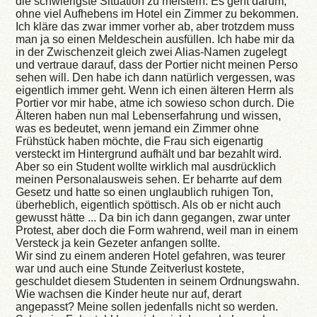
die schwierigste Situation zu meistern. Es geht darum,
ohne viel Aufhebens im Hotel ein Zimmer zu bekommen.
Ich kläre das zwar immer vorher ab, aber trotzdem muss
man ja so einen Meldeschein ausfüllen. Ich habe mir da
in der Zwischenzeit gleich zwei Alias-Namen zugelegt
und vertraue darauf, dass der Portier nicht meinen Perso
sehen will. Den habe ich dann natürlich vergessen, was
eigentlich immer geht. Wenn ich einen älteren Herrn als
Portier vor mir habe, atme ich sowieso schon durch. Die
Älteren haben nun mal Lebenserfahrung und wissen,
was es bedeutet, wenn jemand ein Zimmer ohne
Frühstück haben möchte, die Frau sich eigenartig
versteckt im Hintergrund aufhält und bar bezahlt wird.
Aber so ein Student wollte wirklich mal ausdrücklich
meinen Personalausweis sehen. Er beharrte auf dem
Gesetz und hatte so einen unglaublich ruhigen Ton,
überheblich, eigentlich spöttisch. Als ob er nicht auch
gewusst hätte ... Da bin ich dann gegangen, zwar unter
Protest, aber doch die Form wahrend, weil man in einem
Versteck ja kein Gezeter anfangen sollte.
Wir sind zu einem anderen Hotel gefahren, was teurer
war und auch eine Stunde Zeitverlust kostete,
geschuldet diesem Studenten in seinem Ordnungswahn.
Wie wachsen die Kinder heute nur auf, derart
angepasst? Meine sollen jedenfalls nicht so werden.