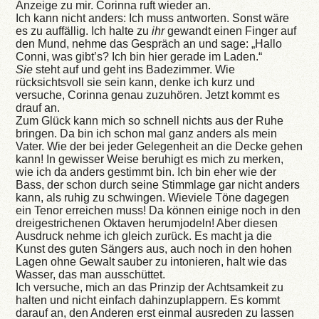
Anzeige zu mir. Corinna ruft wieder an.
Ich kann nicht anders: Ich muss antworten. Sonst wäre
es zu auffällig. Ich halte zu
ihr
gewandt einen Finger auf
den Mund, nehme das Gespräch an und sage: „Hallo
Conni, was gibt’s? Ich bin hier gerade im Laden.“
Sie
steht auf und geht ins Badezimmer. Wie
rücksichtsvoll sie sein kann, denke ich kurz und
versuche, Corinna genau zuzuhören. Jetzt kommt es
drauf an.
Zum Glück kann mich so schnell nichts aus der Ruhe
bringen. Da bin ich schon mal ganz anders als mein
Vater. Wie der bei jeder Gelegenheit an die Decke gehen
kann! In gewisser Weise beruhigt es mich zu merken,
wie ich da anders gestimmt bin. Ich bin eher wie der
Bass, der schon durch seine Stimmlage gar nicht anders
kann, als ruhig zu schwingen. Wieviele Töne dagegen
ein Tenor erreichen muss! Da können einige noch in den
dreigestrichenen Oktaven herumjodeln! Aber diesen
Ausdruck nehme ich gleich zurück. Es macht ja die
Kunst des guten Sängers aus, auch noch in den hohen
Lagen ohne Gewalt sauber zu intonieren, halt wie das
Wasser, das man ausschüttet.
Ich versuche, mich an das Prinzip der Achtsamkeit zu
halten und nicht einfach dahinzuplappern. Es kommt
darauf an, den Anderen erst einmal ausreden zu lassen