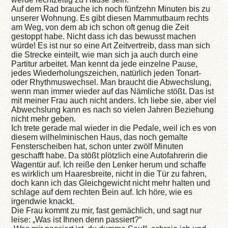
Auf dem Rad brauche ich noch fünfzehn Minuten bis zu
unserer Wohnung. Es gibt diesen Mammutbaum rechts
am Weg, von dem ab ich schon oft genug die Zeit
gestoppt habe. Nicht dass ich das bewusst machen
würde! Es ist nur so eine Art Zeitvertreib, dass man sich
die Strecke einteilt, wie man sich ja auch durch eine
Partitur arbeitet. Man kennt da jede einzelne Pause,
jedes Wiederholungszeichen, natürlich jeden Tonart-
oder Rhythmuswechsel. Man braucht die Abwechslung,
wenn man immer wieder auf das Nämliche stößt. Das ist
mit meiner Frau auch nicht anders. Ich liebe sie, aber viel
Abwechslung kann es nach so vielen Jahren Beziehung
nicht mehr geben.
Ich trete gerade mal wieder in die Pedale, weil ich es von
diesem wilhelminischen Haus, das noch gemalte
Fensterscheiben hat, schon unter zwölf Minuten
geschafft habe. Da stößt plötzlich eine Autofahrerin die
Wagentür auf. Ich reiße den Lenker herum und schaffe
es wirklich um Haaresbreite, nicht in die Tür zu fahren,
doch kann ich das Gleichgewicht nicht mehr halten und
schlage auf dem rechten Bein auf. Ich höre, wie es
irgendwie knackt.
Die Frau kommt zu mir, fast gemächlich, und sagt nur
leise: „Was ist Ihnen denn passiert?“