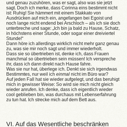
und genau zuzuhören, was er sagt, also was sie jetzt
sagt. Doch ich merke, dass Corinna eins bestimmt nicht
ist: Ruhig! Sie hämmert mit einem Stakkato von
Ausdrücken auf mich ein, angefangen bei Egoist und
noch lange nicht endend bei Arschloch – als ich sie doch
unterbreche und sage: „Ich bin ja bald zu Hause, Schatz,
in höchstens einer Stunde, oder sogar einer dreiviertel
Stunde!“
Dann höre ich allerdings wirklich nicht mehr ganz genau
zu, was sie mir noch sagt und immer wiederholt.
Dass sie so übertrieben ist, denke ich, dass Frauen
manchmal so übertrieben sein müssen! Ich verspreche
ihr, dass ich dann direkt nach Hause fahre.
Was sie nur hat, überlege ich. Denkt sie sich irgendwas
Bestimmtes, nur weil ich
einmal
nicht im Büro war?
Auf jeden Fall hat sie wieder aufgelegt, und das beruhigt
mich in gewisser Weise: So wird sie mich nicht gleich
wieder anrufen. Ich denke, dass ich eigentlich wieder
cool geblieben bin, was durchaus mit Lebenserfahrung
zu tun hat. Ich strecke mich auf dem Bett aus.
VI. Auf das Wesentliche beschränken