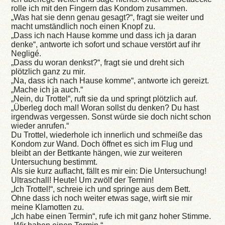
rolle ich mit den Fingern das Kondom zusammen.
„Was hat sie denn genau gesagt?“, fragt sie weiter und
macht umständlich noch einen Knopf zu.
„Dass ich nach Hause komme und dass ich ja daran
denke“, antworte ich sofort und schaue verstört auf ihr
Negligé.
„Dass du woran denkst?“, fragt sie und dreht sich
plötzlich ganz zu mir.
„Na, dass ich nach Hause komme“, antworte ich gereizt.
„Mache ich ja auch.“
„Nein, du Trottel“, ruft sie da und springt plötzlich auf.
„Überleg doch mal! Woran sollst du denken? Du hast
irgendwas vergessen. Sonst würde sie doch nicht schon
wieder anrufen.“
Du Trottel, wiederhole ich innerlich und schmeiße das
Kondom zur Wand. Doch öffnet es sich im Flug und
bleibt an der Bettkante hängen, wie zur weiteren
Untersuchung bestimmt.
Als sie kurz auflacht, fällt es mir ein: Die Untersuchung!
Ultraschall! Heute! Um zwölf der Termin!
„Ich Trottel!“, schreie ich und springe aus dem Bett.
Ohne dass ich noch weiter etwas sage, wirft sie mir
meine Klamotten zu.
„Ich habe einen Termin“, rufe ich mit ganz hoher Stimme.