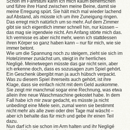
Schon im Fahrstuhl kann ich mich kaum beherrschen
und führe ihre Hand zwischen meine Beine, damit sie
meine Erregung spürt. Sie hält mich mal wieder lachend
auf Abstand, als müsste ich um ihre Zuneigung ringen.
Das erregt mich natürlich um so mehr. Auf dem Zimmer
gibt sie sich eigentlich immer schnell hin, nur küssen –
das mag sie irgendwie nicht. Am Anfang störte mich das.
Ich vermisse es aber nicht mehr, wenn ich stattdessen
ihren Körper so ganz haben kann – nur für mich, wie sie
immer betont.
Wie um die Spannung noch zu steigern, zieht sie sich im
Hotelzimmer zunächst um, steigt in ihr herrliches
Negligé. Meinetwegen müsste das gar nicht sein, aber
ich erkenne doch, dass es sozusagen zum Spiel gehört.
Ein Geschenk übergibt man ja auch hübsch verpackt.
Was zu diesem Spiel ihrerseits auch gehört, ist ihre
Klage, dass sie einfach nicht mit dem Geld auskomme.
Sie zeigt mir manchmal sogar eine Rechnung, was etwa
allein ihre neue Waschmaschine gekostet habe. In dem
Fall habe ich mir zwar gedacht, es müsste ja nicht
unbedingt eine Miele sein, zumal wenn sie bestimmt
nicht mehr als alle zwei oder drei Tage mal wäscht –
aber ich behalte das für mich und gebe ihr einen Teil
dazu.
Nun darf ich sie schon im Arm halten und ihr Negligé