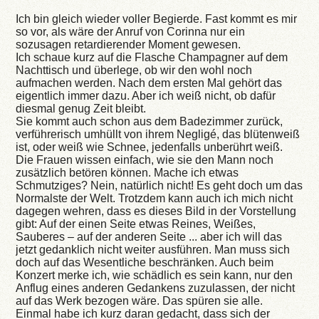
Ich bin gleich wieder voller Begierde. Fast kommt es mir
so vor, als wäre der Anruf von Corinna nur ein
sozusagen retardierender Moment gewesen.
Ich schaue kurz auf die Flasche Champagner auf dem
Nachttisch und überlege, ob wir den wohl noch
aufmachen werden. Nach dem ersten Mal gehört das
eigentlich immer dazu. Aber ich weiß nicht, ob dafür
diesmal genug Zeit bleibt.
Sie kommt auch schon aus dem Badezimmer zurück,
verführerisch umhüllt von ihrem Negligé, das blütenweiß
ist, oder weiß wie Schnee, jedenfalls unberührt weiß.
Die Frauen wissen einfach, wie sie den Mann noch
zusätzlich betören können. Mache ich etwas
Schmutziges? Nein, natürlich nicht! Es geht doch um das
Normalste der Welt. Trotzdem kann auch ich mich nicht
dagegen wehren, dass es dieses Bild in der Vorstellung
gibt: Auf der einen Seite etwas Reines, Weißes,
Sauberes – auf der anderen Seite ... aber ich will das
jetzt gedanklich nicht weiter ausführen. Man muss sich
doch auf das Wesentliche beschränken. Auch beim
Konzert merke ich, wie schädlich es sein kann, nur den
Anflug eines anderen Gedankens zuzulassen, der nicht
auf das Werk bezogen wäre. Das spüren sie alle.
Einmal habe ich kurz daran gedacht, dass sich der