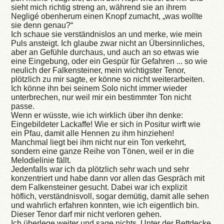
sieht mich richtig streng an, während sie an ihrem
Negligé obenherum einen Knopf zumacht, „was wollte
sie denn genau?“
Ich schaue sie verständnislos an und merke, wie mein
Puls ansteigt. Ich glaube zwar nicht an Übersinnliches,
aber an Gefühle durchaus, und auch an so etwas wie
eine Eingebung, oder ein Gespür für Gefahren ... so wie
neulich der Falkensteiner, mein wichtigster Tenor,
plötzlich zu mir sagte, er könne so nicht weiterarbeiten.
Ich könne ihn bei seinem Solo nicht immer wieder
unterbrechen, nur weil mir ein bestimmter Ton nicht
passe.
Wenn er wüsste, wie ich wirklich über ihn denke:
Eingebildeter Lackaffe! Wie er sich in Positur wirft wie
ein Pfau, damit alle Hennen zu ihm hinziehen!
Manchmal liegt bei ihm nicht nur ein Ton verkehrt,
sondern eine ganze Reihe von Tönen, weil er in die
Melodielinie fällt.
Jedenfalls war ich da plötzlich sehr wach und sehr
konzentriert und habe dann vor allen das Gespräch mit
dem Falkensteiner gesucht. Dabei war ich explizit
höflich, verständnisvoll, sogar demütig, damit alle sehen
und wahrlich erfahren konnten, wie ich eigentlich bin.
Dieser Tenor darf mir nicht verloren gehen.
Ich überlege weiter und sage nichts. Unter der Bettdecke