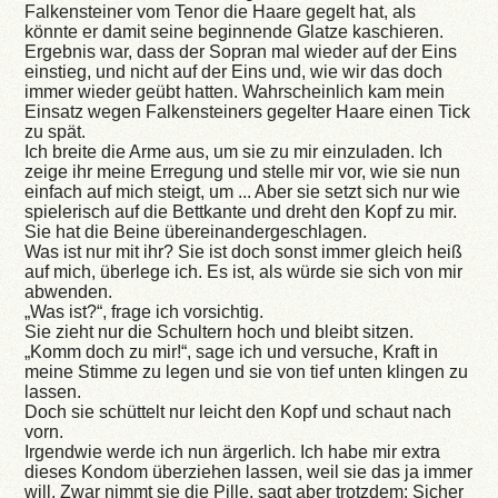
Falkensteiner vom Tenor die Haare gegelt hat, als
könnte er damit seine beginnende Glatze kaschieren.
Ergebnis war, dass der Sopran mal wieder auf der Eins
einstieg, und nicht auf der Eins und, wie wir das doch
immer wieder geübt hatten. Wahrscheinlich kam mein
Einsatz wegen Falkensteiners gegelter Haare einen Tick
zu spät.
Ich breite die Arme aus, um sie zu mir einzuladen. Ich
zeige ihr meine Erregung und stelle mir vor, wie sie nun
einfach auf mich steigt, um ... Aber sie setzt sich nur wie
spielerisch auf die Bettkante und dreht den Kopf zu mir.
Sie hat die Beine übereinandergeschlagen.
Was ist nur mit ihr? Sie ist doch sonst immer gleich heiß
auf mich, überlege ich. Es ist, als würde sie sich von mir
abwenden.
„Was ist?“, frage ich vorsichtig.
Sie zieht nur die Schultern hoch und bleibt sitzen.
„Komm doch zu mir!“, sage ich und versuche, Kraft in
meine Stimme zu legen und sie von tief unten klingen zu
lassen.
Doch sie schüttelt nur leicht den Kopf und schaut nach
vorn.
Irgendwie werde ich nun ärgerlich. Ich habe mir extra
dieses Kondom überziehen lassen, weil sie das ja immer
will. Zwar nimmt sie die Pille, sagt aber trotzdem: Sicher