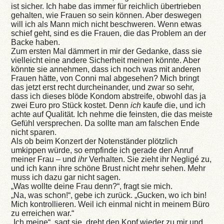
ist sicher. Ich habe das immer für reichlich übertrieben
gehalten, wie Frauen so sein können. Aber deswegen
will ich als Mann mich nicht beschweren. Wenn etwas
schief geht, sind es die Frauen, die das Problem an der
Backe haben.
Zum ersten Mal dämmert in mir der Gedanke, dass sie
vielleicht eine andere Sicherheit meinen könnte. Aber
könnte sie annehmen, dass ich noch was mit anderen
Frauen hätte, von Conni mal abgesehen? Mich bringt
das jetzt erst recht durcheinander, und zwar so sehr,
dass ich dieses blöde Kondom abstreife, obwohl das ja
zwei Euro pro Stück kostet. Denn
ich
kaufe die, und ich
achte auf Qualität. Ich nehme die feinsten, die das meiste
Gefühl versprechen. Da sollte man am falschen Ende
nicht sparen.
Als ob beim Konzert der Notenständer plötzlich
umkippen würde, so empfinde ich gerade den Anruf
meiner Frau – und
ihr
Verhalten. Sie zieht ihr Negligé zu,
und ich kann ihre schöne Brust nicht mehr sehen. Mehr
muss ich dazu gar nicht sagen.
„Was wollte deine Frau denn?“, fragt sie mich.
„Na, was schon!“, gebe ich zurück. „Gucken, wo ich bin!
Mich kontrollieren. Weil ich einmal nicht in meinem Büro
zu erreichen war.“
„Ich meine“, sagt sie, dreht den Kopf wieder zu mir und