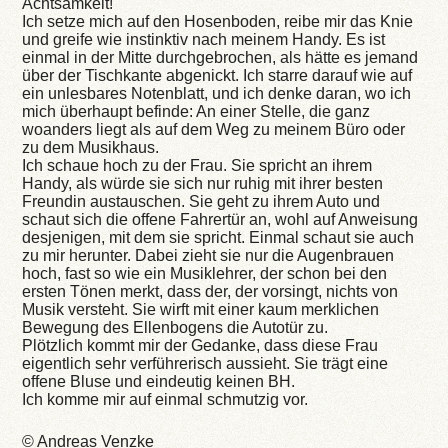
Achtsamkeit!
Ich setze mich auf den Hosenboden, reibe mir das Knie
und greife wie instinktiv nach meinem Handy. Es ist
einmal in der Mitte durchgebrochen, als hätte es jemand
über der Tischkante abgenickt. Ich starre darauf wie auf
ein unlesbares Notenblatt, und ich denke daran, wo ich
mich überhaupt befinde: An einer Stelle, die ganz
woanders liegt als auf dem Weg zu meinem Büro oder
zu dem Musikhaus.
Ich schaue hoch zu der Frau. Sie spricht an ihrem
Handy, als würde sie sich nur ruhig mit ihrer besten
Freundin austauschen. Sie geht zu ihrem Auto und
schaut sich die offene Fahrertür an, wohl auf Anweisung
desjenigen, mit dem sie spricht. Einmal schaut sie auch
zu mir herunter. Dabei zieht sie nur die Augenbrauen
hoch, fast so wie ein Musiklehrer, der schon bei den
ersten Tönen merkt, dass der, der vorsingt, nichts von
Musik versteht. Sie wirft mit einer kaum merklichen
Bewegung des Ellenbogens die Autotür zu.
Plötzlich kommt mir der Gedanke, dass diese Frau
eigentlich sehr verführerisch aussieht. Sie trägt eine
offene Bluse und eindeutig keinen BH.
Ich komme mir auf einmal schmutzig vor.
© Andreas Venzke